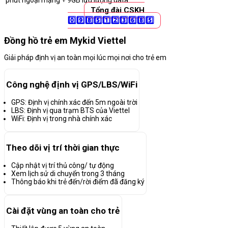
phút ngoại mạng + 9GB lưu lượng data
Tổng đài CSKH
0️⃣9️⃣8️⃣5️⃣1️⃣2️⃣3️⃣6️⃣8️⃣5️⃣
Đồng hồ trẻ em Mykid Viettel
Giải pháp định vị an toàn mọi lúc mọi nơi cho trẻ em
Công nghệ định vị GPS/LBS/WiFi
GPS: Định vị chính xác đến 5m ngoài trời
LBS: Định vị qua trạm BTS của Viettel
WiFi: Định vị trong nhà chính xác
Theo dõi vị trí thời gian thực
Cập nhật vị trí thủ công/ tự động
Xem lịch sử di chuyển trong 3 tháng
Thông báo khi trẻ đến/rời điểm đã đăng ký
Cài đặt vùng an toàn cho trẻ