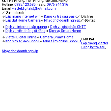
KĐT Hà Phong, Tiền Phong, Mê Linh, Hà Nội
Hotline:
0985.123.685
- Zalo:
0976.944.316
Email:
vietteldigitals@hotmail.com
🔗
Xem nhanh
🔹
Lắp mạng internet wifi
🔹
Đăng ký trả sau Basic
🔗
Dịch vụ
🔹
Lắp đặt Home Camera
🔹
Nhạc chờ doanh nghiệp
🔗
Đối tác
🔹
Dịch vụ internet cáp quang
🔹
Dịch vụ giải pháp CNTT
🔹
Dịch vụ viễn thông di động
🔹
Dịch vụ Smart Home
🔹
Viettel Digital Online
🔹
Camera Smart Home
Liên kết
🔹
Kho sim số đẹp Shop+
🔹
Mua sắm online Shoplus
Lắp mạng Viettel
,
Đăng ký trả sau
,
Nhạc chờ doanh nghiệp