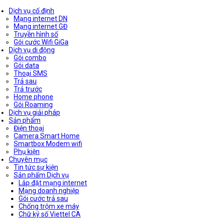
Dịch vụ cố định
Mạng internet DN
Mạng internet GĐ
Truyền hình số
Gói cước Wifi GiGa
Dịch vụ di động
Gói combo
Gói data
Thoại SMS
Trả sau
Trả trước
Home phone
Gói Roaming
Dịch vụ giải pháp
Sản phẩm
Điện thoại
Camera Smart Home
Smartbox Modem wifi
Phụ kiện
Chuyên mục
Tin tức sự kiện
Sản phẩm Dịch vụ
Lắp đặt mạng internet
Mạng doanh nghiệp
Gói cước trả sau
Chống trộm xe máy
Chữ ký số Viettel CA