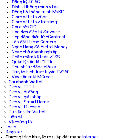
Đăng ký 4G 5G
Định vị thông minh vTag
Đồng hồ thông minh MyKID
Giám sát oto vCar
Giám sát oto vTracking
Gói cước GIC
Hóa đơn điện tử Sinvoice
Hợp đồng điện tử vContract
Lắp đặt Home Camera
Ngân Hàng Số Viettel Money
Nhạc chờ doanh nghiệp
Phần mềm kế toán vESS
Quản lý vận tải CETA
Thu phí tự động ePass
Truyền hình trực tuyến TV360
Vay tiền mặt MCredit
Chi nhánh Viettel
Dịch vụ FTTH
Dịch vụ di động
Dịch vụ giải pháp
Dịch vụ Smart Home
Dịch vụ tài chính
Tư vấn viên Viettel
Liên hệ
Về chúng tôi
Login
Register
Chương trình khuyến mại lắp đặt mạng
Internet