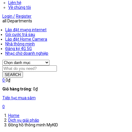
Liên hệ
Về chúng tôi
Login /
Register
all Departments
Lắp đặt mạng internet
Gói cước trả sau
Lắp đặt Home Camera
Nhà thông minh
Đăng ký 4G 5G
Nhạc chờ doanh nghiệp
SEARCH
0
0
₫
Giỏ hàng trống:
0
₫
Tiếp tục mua sắm
0
Home
Dịch vụ giải pháp
Đồng hồ thông minh MyKID