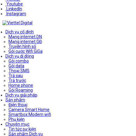
Youtube
LinkedIn
Instagram
Dịch vụ cố định
Mạng internet DN
Mạng internet GĐ
Truyền hình số
Gói cước Wifi GiGa
Dịch vụ di động
Gói combo
Gói data
Thoại SMS
Trả sau
Trả trước
Home phone
Gói Roaming
Dịch vụ giải pháp
Sản phẩm
Điện thoại
Camera Smart Home
Smartbox Modem wifi
Phụ kiện
Chuyên mục
Tin tức sự kiện
Sản phẩm Dịch vụ