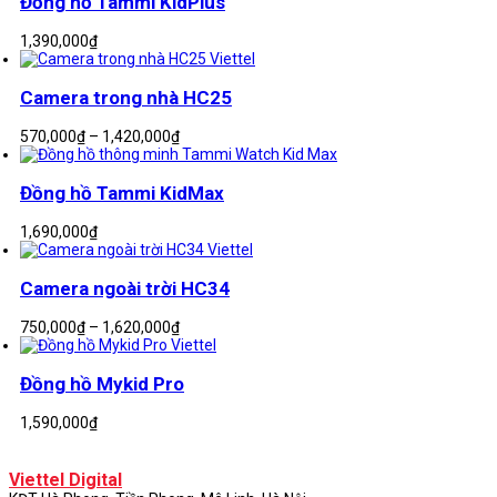
Đồng hồ Tammi KidPlus
1,390,000
₫
Camera trong nhà HC25
Khoảng
570,000
₫
–
1,420,000
₫
giá:
từ
570,000₫
Đồng hồ Tammi KidMax
đến
1,420,000₫
1,690,000
₫
Camera ngoài trời HC34
Khoảng
750,000
₫
–
1,620,000
₫
giá:
từ
750,000₫
Đồng hồ Mykid Pro
đến
1,620,000₫
1,590,000
₫
Viettel Digital