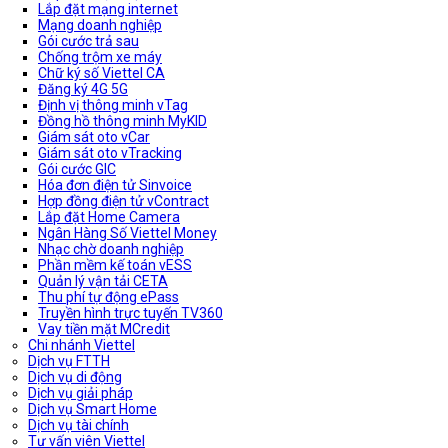
Lắp đặt mạng internet
Mạng doanh nghiệp
Gói cước trả sau
Chống trộm xe máy
Chữ ký số Viettel CA
Đăng ký 4G 5G
Định vị thông minh vTag
Đồng hồ thông minh MyKID
Giám sát oto vCar
Giám sát oto vTracking
Gói cước GIC
Hóa đơn điện tử Sinvoice
Hợp đồng điện tử vContract
Lắp đặt Home Camera
Ngân Hàng Số Viettel Money
Nhạc chờ doanh nghiệp
Phần mềm kế toán vESS
Quản lý vận tải CETA
Thu phí tự động ePass
Truyền hình trực tuyến TV360
Vay tiền mặt MCredit
Chi nhánh Viettel
Dịch vụ FTTH
Dịch vụ di động
Dịch vụ giải pháp
Dịch vụ Smart Home
Dịch vụ tài chính
Tư vấn viên Viettel