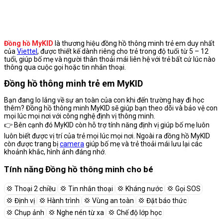
Đồng hồ MyKID
là thương hiệu đồng hồ thông minh trẻ em duy nhất
của
Viettel
, được thiết kế dành riêng cho trẻ trong độ tuổi từ 5 – 12
tuổi, giúp bố mẹ và người thân thoải mái liên hệ với trẻ bất cứ lúc nào
thông qua cuộc gọi hoặc tin nhắn thoại.
Đồng hồ thông minh trẻ em MyKID
Bạn đang lo lắng về sự an toàn của con khi đến trường hay đi học
thêm? Đồng hồ thông minh MyKID sẽ giúp bạn theo dõi và bảo vệ con
mọi lúc mọi nơi với công nghệ định vị thông minh.
👉 Bên cạnh đó MyKID còn hỗ trợ tính năng định vị giúp bố mẹ luôn
luôn biết được vị trí của trẻ mọi lúc mọi nơi. Ngoài ra đồng hồ MyKID
còn được trang bị
camera
giúp bố mẹ và trẻ thoải mái lưu lại các
khoảnh khắc, hình ảnh đáng nhớ.
Tính năng Đồng hồ thông minh cho bé
💢 Thoại 2 chiều
💢 Tin nhắn thoại
💢 Kháng nước
💢 Gọi SOS
💢 Định vị
💢 Hành trình
💢 Vùng an toàn
💢 Đặt báo thức
💢 Chụp ảnh
💢 Nghe nén từ xa
💢 Chế độ lớp học