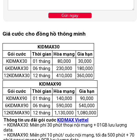
Giá cước cho đồng hồ thông minh
KIDMAX30
Gói cước
Thời gian
Hòa mạng
Gia hạn
KIDMAX30
01 tháng
80,000
30,000
6KIDMAX30
06 tháng
230,000
180,000
12KIDMAX30
12 tháng
410,000
360,000
KIDMAX90
Gói cước
Thời gian
Hòa mạng
Gia hạn
KIDMAX90
01 tháng
140,000
90,000
6KIDMAX90
06 tháng
590,000
540,000
12KIDMAX90
12 tháng
1,130,000
1,080,000
Thông tin ưu đãi gói cước
KIDMAX Viettel
– KIDMAX30: Miễn phí 30 phút thoại nội mạng + 01GB lưu lượng
data.
– KIDMAX90: Miễn phí 10 phút/ cuộc nội mạng, tối đa 500 phút + 70