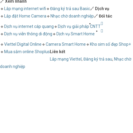
🔗
Xem nhanh
🔹
Lắp mạng internet wifi
🔹
Đăng ký trả sau Basic
🔗
Dịch vụ
🔹
Lắp đặt Home Camera
🔹
Nhạc chờ doanh nghiệp
🔗
Đối tác
🔹
Dịch vụ internet cáp quang
🔹
Dịch vụ giải pháp CNTT
🔹
Dịch vụ viễn thông di động
🔹
Dịch vụ Smart Home
🔹
Viettel Digital Online
🔹
Camera Smart Home
🔹
Kho sim số đẹp Shop+
🔹
Mua sắm online Shoplus
Liên kết
Lắp mạng Viettel
,
Đăng ký trả sau
,
Nhạc chờ
doanh nghiệp