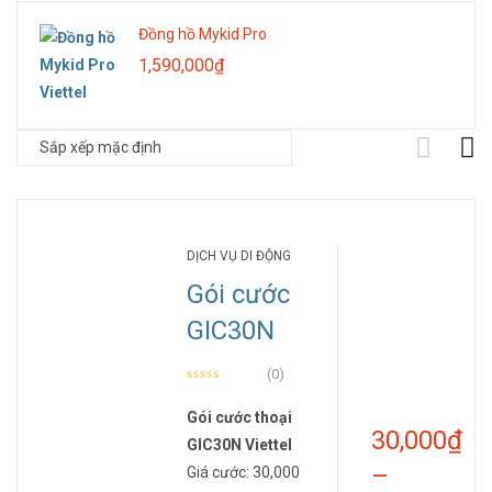
đến
Đồng hồ Mykid Pro
1,620,000₫
1,590,000
₫
DỊCH VỤ DI ĐỘNG
Gói cước
GIC30N
(0)
Gói cước thoại
30,000
₫
GIC30N Viettel
–
Giá cước: 30,000