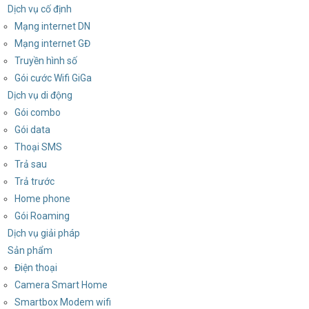
Dịch vụ cố định
Mạng internet DN
Mạng internet GĐ
Truyền hình số
Gói cước Wifi GiGa
Dịch vụ di động
Gói combo
Gói data
Thoại SMS
Trả sau
Trả trước
Home phone
Gói Roaming
Dịch vụ giải pháp
Sản phẩm
Điện thoại
Camera Smart Home
Smartbox Modem wifi