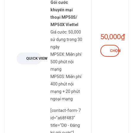
Gói cước
khuyến mại
thoại MP50S/
MP50X Viettel
Giá cước: 50,000
50,000
₫
sử dụng trong 30
ngày
CHỌN
MP50X: Miễn phí
QUICK VIEW
500 phút nội
mạng
MP50S: Miễn phí
400 phút nội
mạng + 20 phút
ngoại mạng
[contact-form-7
id="a68f483"
title="DĐ - Đăng
ký gói cước"]