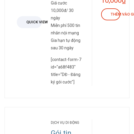
10,000
₫
Giá cước
10,000đ/ 30
THÊM VÀO G
ngày
QUICK VIEW
Miễn phí 500 tin
nhắn nội mạng
Gia hạn tự động
sau 30 ngày
[contact-form-7
id="a68f483"
title="DĐ - Đăng
ký gói cước"]
DỊCH VỤ DI ĐỘNG
Gói tin