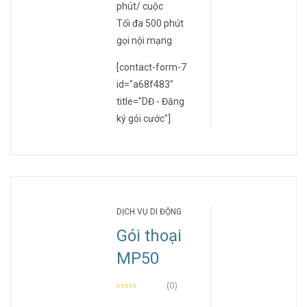
phút/ cuộc
Tối đa 500 phút
gọi nội mạng
[contact-form-7
id="a68f483"
title="DĐ - Đăng
ký gói cước"]
DỊCH VỤ DI ĐỘNG
Gói thoại
MP50
(0)