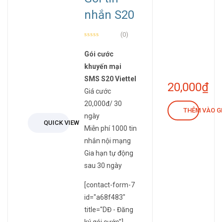
nhắn S20
(0)
Gói cước
khuyến mại
SMS S20 Viettel
20,000
₫
Giá cước
20,000đ/ 30
THÊM VÀO G
ngày
QUICK VIEW
Miễn phí 1000 tin
nhắn nội mạng
Gia hạn tự động
sau 30 ngày
[contact-form-7
id="a68f483"
title="DĐ - Đăng