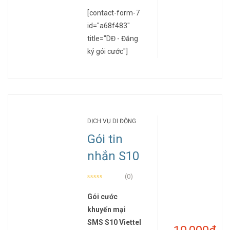
[contact-form-7
id="a68f483"
title="DĐ - Đăng
ký gói cước"]
DỊCH VỤ DI ĐỘNG
Gói tin
nhắn S10
(0)
Gói cước
khuyến mại
SMS S10 Viettel