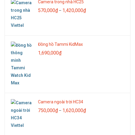
Camera trong nhà HC25
Khoảng
570,000
₫
1,420,000
₫
–
giá:
từ
570,000₫
đến
Đồng hồ Tammi KidMax
1,420,000₫
1,690,000
₫
Camera ngoài trời HC34
Khoảng
750,000
₫
1,620,000
₫
–
giá:
từ
750,000₫