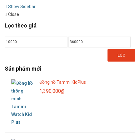
Show Sidebar
Close
Lọc theo giá
Giá
Giá
tối
tối
LỌC
thiểu
đa
Sản phẩm mới
Đồng hồ Tammi KidPlus
1,390,000
₫