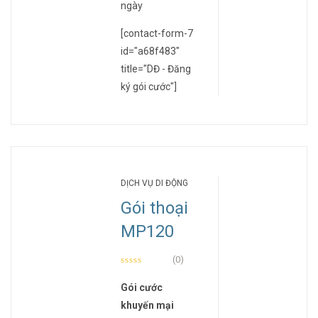
ngày
[contact-form-7
id="a68f483"
title="DĐ - Đăng
ký gói cước"]
DỊCH VỤ DI ĐỘNG
Gói thoại
MP120
(0)
Gói cước
khuyến mại