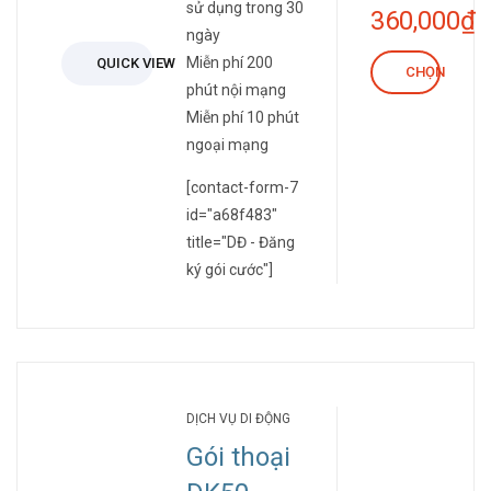
sử dụng trong 30
360,000
₫
ngày
Khoảng
Miễn phí 200
QUICK VIEW
CHỌN
giá:
phút nội mạng
Miễn phí 10 phút
từ
ngoại mạng
30,000₫
[contact-form-7
đến
id="a68f483"
360,000₫
title="DĐ - Đăng
ký gói cước"]
DỊCH VỤ DI ĐỘNG
Gói thoại