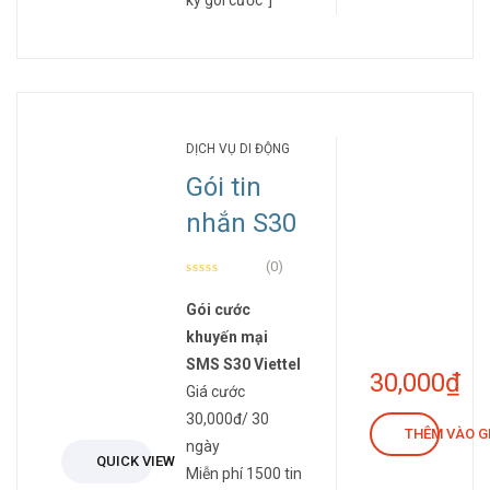
ký gói cước"]
DỊCH VỤ DI ĐỘNG
Gói tin
nhắn S30
(0)
Gói cước
khuyến mại
SMS S30 Viettel
30,000
₫
Giá cước
30,000đ/ 30
THÊM VÀO G
ngày
QUICK VIEW
Miễn phí 1500 tin