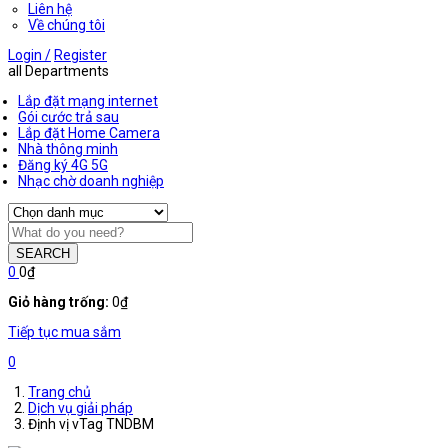
Liên hệ
Về chúng tôi
Login /
Register
all Departments
Lắp đặt mạng internet
Gói cước trả sau
Lắp đặt Home Camera
Nhà thông minh
Đăng ký 4G 5G
Nhạc chờ doanh nghiệp
SEARCH
0
0
₫
Giỏ hàng trống:
0
₫
Tiếp tục mua sắm
0
Trang chủ
Dịch vụ giải pháp
Định vị vTag TNDBM