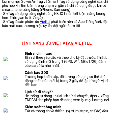
lúc, mọi nơi. So với Air Tag và Smart Tag sử dụng công nghệ BLE chỉ
phù hợp khi tìm kiếm trọng phạm vi gần và chỉ sử dụng được khi có
smartphone cùng hãng (iPhone, Samsung).
💢 vTag sử dụng công nghệ sóng NB-IOT nên tiết kiệm năng lượng
hơn. Thời gian từ 5-7 ngày.
💢 vTag là sản phẩm do
Viettel
phát triển nên có App Tiếng Việt, độ
bảo mật cao, thương hiệu uy tín, đội ngũ hỗ trợ tốt
TÍNH NĂNG ƯU VIỆT VTAG VIETTEL
Định vị chính xác
Định vị theo yêu cầu và theo chu kỳ đặt trước. Thiết bị
sử dụng định vị 3 trong 1 (GPS, Wifi, NBIoT/2G) đảm
bảo sai số là nhỏ nhất.
Cảnh báo SOS
Trường hợp khẩn cấp, đối tượng sử dụng có thể chủ
động nhấn nút thiết bị trong 2 giây để lập tức gửi vị trí
đến bạn
Lịch sử di chuyển
Hệ thống tự động lưu lại lịch sử di chuyển, định vị vTag
TNDBM cho phép bạn dễ dàng xem lại mọi lúc mọi nơi.
Kiểm soát thông minh
Tất cả thông tin về thiết bị (vị trí, mức pin, chế độ) đều