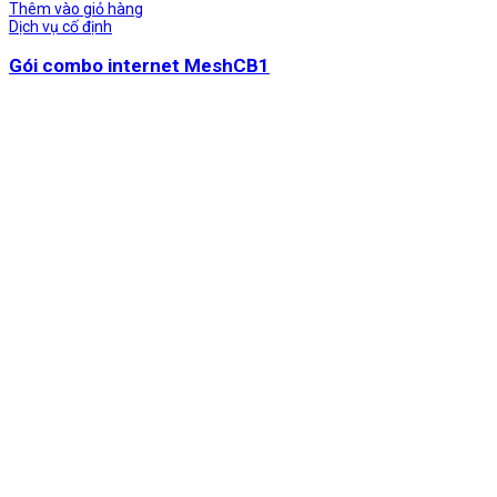
Thêm vào giỏ hàng
Dịch vụ cố định
Gói combo internet MeshCB1