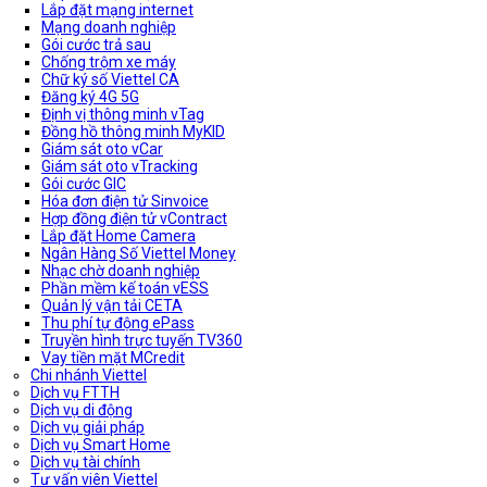
Lắp đặt mạng internet
Mạng doanh nghiệp
Gói cước trả sau
Chống trộm xe máy
Chữ ký số Viettel CA
Đăng ký 4G 5G
Định vị thông minh vTag
Đồng hồ thông minh MyKID
Giám sát oto vCar
Giám sát oto vTracking
Gói cước GIC
Hóa đơn điện tử Sinvoice
Hợp đồng điện tử vContract
Lắp đặt Home Camera
Ngân Hàng Số Viettel Money
Nhạc chờ doanh nghiệp
Phần mềm kế toán vESS
Quản lý vận tải CETA
Thu phí tự động ePass
Truyền hình trực tuyến TV360
Vay tiền mặt MCredit
Chi nhánh Viettel
Dịch vụ FTTH
Dịch vụ di động
Dịch vụ giải pháp
Dịch vụ Smart Home
Dịch vụ tài chính
Tư vấn viên Viettel