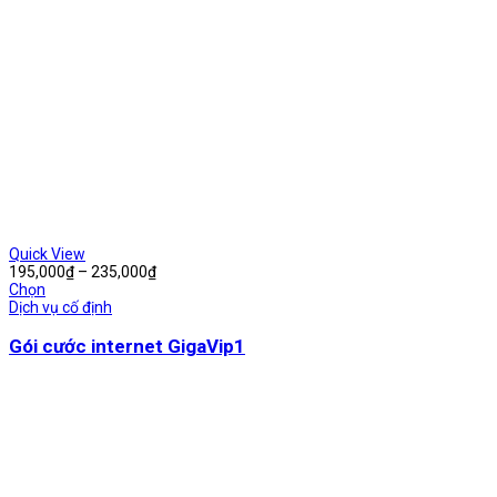
Quick View
Khoảng
195,000
₫
–
235,000
₫
giá:
Chọn
từ
Dịch vụ cố định
195,000₫
đến
Gói cước internet GigaVip1
235,000₫