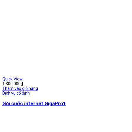
Quick View
1,300,000
₫
Thêm vào giỏ hàng
Dịch vụ cố định
Gói cước internet GigaPro1