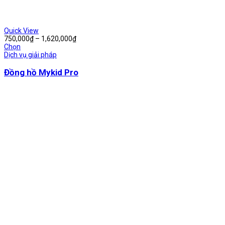
Quick View
Khoảng
750,000
₫
–
1,620,000
₫
giá:
Chọn
từ
Dịch vụ giải pháp
750,000₫
đến
Đồng hồ Mykid Pro
1,620,000₫