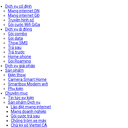
Dịch vụ cố định
Mạng internet DN
Mạng internet GĐ
Truyền hình số
Gói cước Wifi GiGa
Dịch vụ di động
Gói combo
Gói data
Thoại SMS
Trả sau
Trả trước
Home phone
Gói Roaming
Dịch vụ giải pháp
Sản phẩm
Điện thoại
Camera Smart Home
Smartbox Modem wifi
Phụ kiện
Chuyên mục
Tin tức sự kiện
Sản phẩm Dịch vụ
Lắp đặt mạng internet
Mạng doanh nghiệp
Gói cước trả sau
Chống trộm xe máy
Chữ ký số Viettel CA