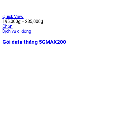
Quick View
Khoảng
195,000
₫
–
235,000
₫
giá:
Chọn
từ
Dịch vụ di động
195,000₫
đến
Gói data tháng 5GMAX200
235,000₫