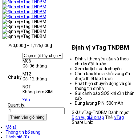
Khoảng
790,000
₫
–
1,125,000
₫
Định vị vTag TNDBM
giá:
từ
Định vị theo yêu cầu và theo
790,000₫
M06
chu kỳ đặt trước
đến
Gói 06 tháng
Xem lại lịch sử di chuyển
1,125,000₫
Cảnh báo khi ra khỏi vùng đã
M12
Chu kỳ
được thiết lập trước
Gói 12 tháng
Phát hiện chuyển động và gửi
NOT
thông tin định vị
Không kèm SIM
Gửi cảnh báo SOS khi cần khẩn
cấp
Xóa
Dung lượng PIN: 500mAh
Quantity:
SKU:
vTag-TNDBM
Danh mục:
Thêm vào giỏ hàng
Dịch vụ giải pháp
Thẻ:
vTag
Share Link:
Mô tả
Thông tin bổ sung
Đánh giá (0)