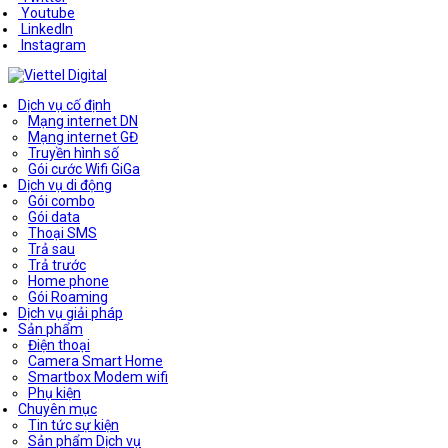
Youtube
LinkedIn
Instagram
Dịch vụ cố định
Mạng internet DN
Mạng internet GĐ
Truyền hình số
Gói cước Wifi GiGa
Dịch vụ di động
Gói combo
Gói data
Thoại SMS
Trả sau
Trả trước
Home phone
Gói Roaming
Dịch vụ giải pháp
Sản phẩm
Điện thoại
Camera Smart Home
Smartbox Modem wifi
Phụ kiện
Chuyên mục
Tin tức sự kiện
Sản phẩm Dịch vụ