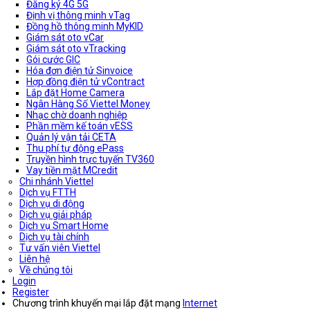
Đăng ký 4G 5G
Định vị thông minh vTag
Đồng hồ thông minh MyKID
Giám sát oto vCar
Giám sát oto vTracking
Gói cước GIC
Hóa đơn điện tử Sinvoice
Hợp đồng điện tử vContract
Lắp đặt Home Camera
Ngân Hàng Số Viettel Money
Nhạc chờ doanh nghiệp
Phần mềm kế toán vESS
Quản lý vận tải CETA
Thu phí tự động ePass
Truyền hình trực tuyến TV360
Vay tiền mặt MCredit
Chi nhánh Viettel
Dịch vụ FTTH
Dịch vụ di động
Dịch vụ giải pháp
Dịch vụ Smart Home
Dịch vụ tài chính
Tư vấn viên Viettel
Liên hệ
Về chúng tôi
Login
Register
Chương trình khuyến mại lắp đặt mạng
Internet