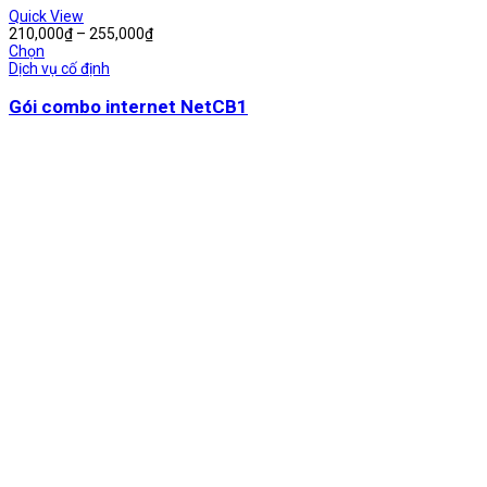
Quick View
Khoảng
210,000
₫
–
255,000
₫
giá:
Chọn
từ
Dịch vụ cố định
210,000₫
đến
Gói combo internet NetCB1
255,000₫